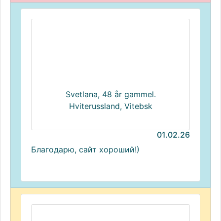
Svetlana, 48 år gammel.
Hviterussland, Vitebsk
01.02.26
Благодарю, сайт хороший!)