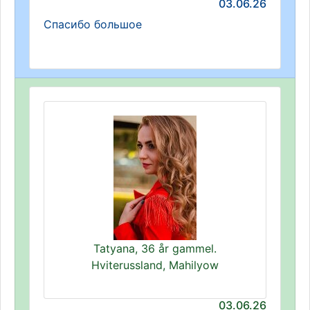
03.06.26
Спасибо большое
Tatyana, 36 år gammel.
Hviterussland, Mahilyow
03.06.26