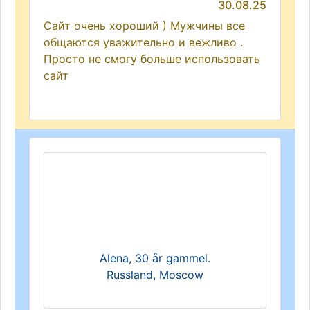
30.08.25
Сайт очень хороший ) Мужчины все
общаются уважительно и вежливо .
Просто не смогу больше использовать
сайт
Alena, 30 år gammel.
Russland, Moscow