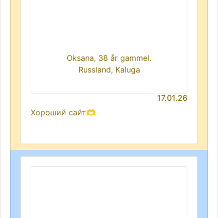
Oksana, 38 år gammel.
Russland, Kaluga
17.01.26
Хороший сайт🫶