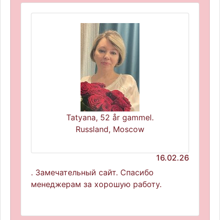
Tatyana, 52 år gammel.
Russland, Moscow
16.02.26
. Замечательный сайт. Спасибо
менеджерам за хорошую работу.