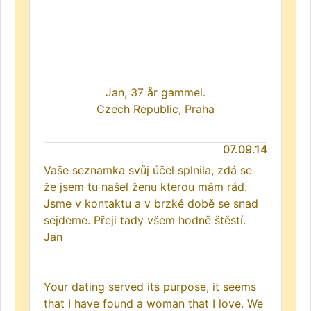
Jan, 37 år gammel.
Czech Republic, Praha
07.09.14
Vaše seznamka svůj účel splnila, zdá se
že jsem tu našel ženu kterou mám rád.
Jsme v kontaktu a v brzké době se snad
sejdeme. Přeji tady všem hodně štěstí.
Jan
Your dating served its purpose, it seems
that I have found a woman that I love. We